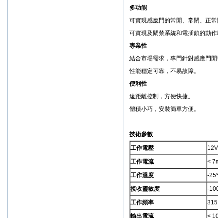
多功能
蘇州：
蕪湖：
可實現感應門的常開、常閉、正常
可實現及閘禁系統和電插鎖的動作
專業性
結合市場需求，專門針對感應門開
性能穩定可靠，不易故障。
便利性
遠距離控制，方便快捷。
體積小巧，安裝簡單方便。
技術參數
工作電壓
12V
工作電流
< 7
工作溫度
-2
接收靈敏度
-10
工作頻率
31
輸出電流
< 1