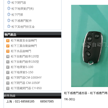
松下閉門器
松下地彈簧(門夾)
松下門禁
松下感應門配件
松下其他門控五金
熱門產品
松下兩翼安全旋轉門
松下三翼自動旋轉門
松下水晶旋轉門
松下自動門銳帝120型
松下自動門銳帝150型
松下地彈簧S-100
松下地彈簧S-150
松下閉門器CM-1000HY
松下閉門器 CM-1050F
松下隱藏閉門器 CY-950
松下感應門遙控器－松下感應門專用遙控
銷售熱線
YK-301)
上海：021-68568185 68567085
南京：