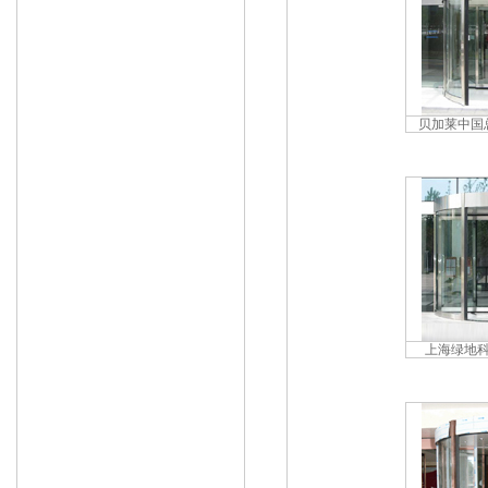
州,金华,衢州,舟山
南京,无锡,徐州,常州,苏州,南通,连云港,
淮安,盐城,扬州,镇江,泰州,宿迁市
贝加莱中国
上海绿地