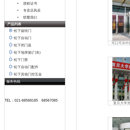
授权证书
专卖店风采
联繫我们
产品列表
松下旋转门
松下自动门
可口可乐中
松下闭门器
松下地弹簧(门夹)
松下门禁
松下自动门配件
松下其他门控五金
服务热线
TEL：021-68568185 68567085
复旦大学
北京,广州,深圳,天津,重庆,成都
武汉,西安,东莞,沈阳,青岛,佛山
杭州,苏州,南京,郑州,长沙,合肥,芜湖
杭州,湖州,绍兴,宁波,嘉兴,丽水,台州,温