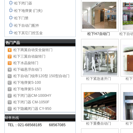
松下闭门器
松下地弹簧 (门夹)
松下门禁
松下自动门配件
松下其它门控五金
松下H7自动门
松下自动门
热门产品
松下两翼自动安全旋转门
松下三翼自动旋转门
松下水晶旋转门
松下磁悬浮自动门
松下自动门锐帝120型
150型自动门
松下紧急速开门
松下
松下地弹簧S-100
松下地弹簧S-150
松下闭门器CM-1000HY
松下闭门器 CM-1050F
松下隐藏闭门器 CY-950
销售热线
松下重叠自动门
松下
TEL：021-68568185 68567085
北京,广州,深圳,天津,重庆,成都